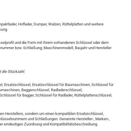
paktlader, Hoflader, Dumper, Walzen, Rüttelplatten und weitere
ßung.
sselprofil und die Form mit Ihrem vorhandenen Schlüssel oder dem
lnummer bzw. Schließung; Maschinenmodell, Baujahr und Hersteller
 die Stückzahl.
 Ersatzschlüssel, Ersatzschlüssel für Baumaschinen, Schlüssel für
umaschinen, Baggerschlüssel, Radladerschlüssel,
chlüssel für Bagger, Schlüssel für Radlader, Rüttelplattenschlüssel,
ten Herstellers, sondern um einen kompatiblen Ersatzschlüssel,
chlüsselnummern und Schließungen. Genannte Hersteller-, Marken-,
r eindeutigen Zuordnung und Kompatibilitätsbeschreibung.