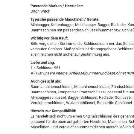
Passende Marken / Hersteller:
Ditch Witch
Typische passende Maschinen / Geräte:
Minibagger, Kettenbagger, Mobilbagger, Bagger, Radlader, Kom
Baumaschinen mit passender Schlüsselnummer bzw. Schlie
Wichtig vor dem Kauf:
Bitte vergleichen Sie immer die Schlüsselnummer, das Schlü
verbauten Schloss. Maßgeblich ist die angegebene Schlüsse
allein reichen nicht sicher zur Bestimmung aus.
Lieferumfang:
1 × Schlüssel 961
#71 ist unsere interne Schlüsselnummer und bezeichnet nicht
Auch gesucht als:
Baumaschinenschlüssel, Maschinenschlüssel, Zündschlüssel,
Baumaschinen, kompatibler Ersatzschlüssel, passend für Ba
Minibaggerschlüssel, Bagger Schlüssel, Radlader Schlüssel, S
Verdichterschlüssel, Walzenschlüssel, Baugeräte Schlüssel
Hinweis zur Kompatibilität:
Es handelt sich nicht um einen Originalschlüssel des genann
passend für die oben aufgeführten Hersteller, Maschinen, S
Maschinen- und Vergleichsnummern dienen ausschließlich de