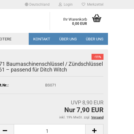
Deutschland
Login
Merkzettel
Ihr Warenkorb
0,00 EUR
EITERE
KONTAKT
ÜBER UNS
ÜBER UNS
-11%
71 Baumaschinenschlüssel / Zündschlüssel
61 – passend für Ditch Witch
t.Nr.:
BS071
UVP 8,90 EUR
Nur 7,90 EUR
inkl. 19% MwSt. zzgl.
Versand