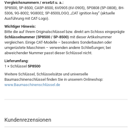
Vergleichsnummern / ersetzt u. a.:
5P8500, 5P-8500, CA5P-8500, 6V0905 (6V-0905), 5P0808 (5P-0808), 8H-
5306, 9G-8002, 9G8002, 5P-8500LOGO, „CAT ignition key“ (aktuelle
Ausführung mit CAT-Logo).
Wichtiger Hinweis:
Bitte die auf Ihrem Originalschlüssel bzw. direkt am Schloss eingeprägte
Schlüsselnummer (5P8500 / 5P-8500)
mit dieser Artikelnummer
vergleichen. Einige CAT-Modelle – besonders Sonderbauten oder
umgerüstete Maschinen – verwenden andere Schließungen; bei
abweichender Nummer passt dieser Schlüssel nicht.
Lieferumfang:
1 × Schlüssel
5P8500
Weitere Schlüssel, Schlüsselsätze und universelle
Baumaschinenschlüssel finden Sie in unserem Onlineshop:
www.Baumaschinenschlüssel.de
Kundenrezensionen