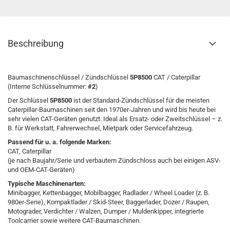
Beschreibung
Baumaschinenschlüssel / Zündschlüssel
5P8500
CAT / Caterpillar
(Interne Schlüsselnummer:
#2
)
Der Schlüssel
5P8500
ist der Standard-Zündschlüssel für die meisten
Caterpillar-Baumaschinen seit den 1970er-Jahren und wird bis heute bei
sehr vielen CAT-Geräten genutzt. Ideal als Ersatz- oder Zweitschlüssel – z.
B. für Werkstatt, Fahrerwechsel, Mietpark oder Servicefahrzeug.
Passend für u. a. folgende Marken:
CAT, Caterpillar
(je nach Baujahr/Serie und verbautem Zündschloss auch bei einigen ASV-
und OEM-CAT-Geräten)
Typische Maschinenarten:
Minibagger, Kettenbagger, Mobilbagger, Radlader / Wheel Loader (z. B.
980er-Serie), Kompaktlader / Skid-Steer, Baggerlader, Dozer / Raupen,
Motograder, Verdichter / Walzen, Dumper / Muldenkipper, integrierte
Toolcarrier sowie weitere CAT-Baumaschinen.