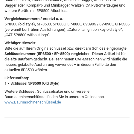
Baggerlader, Kompakt- und Minibagger, Walzen, CAT-Stromerzeuger und
weitere Geräte mit 5P8500-Altschloss.
Vergleichsnummern / ersetzt u. a.:
5P8500 (old style), 5P-8500, 5P0808, 5P-0808, 6V0905 / 6V-0905, 8H-5306
(verwandt bei frühen Ausführungen), „Caterpillar ignition key old style“,
„CAT 5P8500 without logo“.
Wichtiger Hinweis:
Bitte die auf Ihrem Originalschlüssel bzw. direkt am Schloss eingeprägte
Schlüsselnummer (5P8500 / 5P-8500)
vergleichen. Dieser Artikel ist für
die
alte Bauform
gedacht. Bei sehr neuen CAT-Maschinen wird häufig die
neuere, gelabelte Ausführung verwendet – in diesem Fall bitte den
aktuellen 5P8500 wählen.
Lieferumfang:
1 × Schlüssel
5P8500
(Old Style)
Weitere Schlüssel, Schlüsselsätze und universelle
Baumaschinenschlüssel finden Sie in unserem Onlineshop:
www.Baumaschinenschlüssel.de