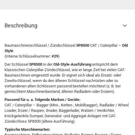
Beschreibung
Baumaschinenschlüssel / Zündschlüssel
5P8500
CAT / Caterpillar –
Old
Style
(Interne Schlüsselnummer:
#29
)
Der Schlüssel
5P8500
in der
Old-Style-Ausführung
entspricht dem
klassischen Caterpillar-Zündschlüssel, wie er lange Zeit bei vielen CAT-
Baumaschinen eingesetzt wurde. Er eignet sich ideal als Ersatz- oder
Zweitschlüssel, wenn du den älteren Schlüssel nachrüsten oder zu
vorhandenen alten Schlössern passend bestellen möchtest (z. B. bei
gemischtem Maschinenbestand, älteren Radladern oder Dozern).
Passend für u. a. folgende Marken / Geräte:
CAT / Caterpillar – Bagger (Mini-, Ketten-, Mobilbagger), Radlader / Wheel
Loader, Dozer / Raupen, Grader, Baggerlader, Walzen / Verdichter,
knickgelenkte Dumper, Generator- und Aggregat-Anlagen mit CAT-
Zündschloss 5P8500 (ältere Ausführung).
Typische Maschinenarten:
Baumaschinen, Erdbaumaschinen, Radlader, Bagger, Raupen / Dozer,